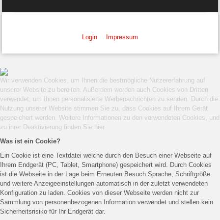
Login
Impressum
Wir verwenden Cookies, um Ihnen die bestmögliche Nutzererfahrung auf
unserer Website zu bereiten. Außerdem werden auch Cookies von Dritten
verwendet, um Ihnen personalisierte Werbenachrichten zu senden. Durch die
Nutzung unserer Website stimmen Sie zu, dass Cookies auf Ihrem Gerät
gespeichert werden. Weitere Informationen zu den verwendeten Cookies, und
zu ihrer Deaktivierung finden Sie
hier
Was ist ein Cookie?
Ein Cookie ist eine Textdatei welche durch den Besuch einer Webseite auf
Ihrem Endgerät (PC, Tablet, Smartphone) gespeichert wird. Durch Cookies
ist die Webseite in der Lage beim Erneuten Besuch Sprache, Schriftgröße
und weitere Anzeigeeinstellungen automatisch in der zuletzt verwendeten
Konfiguration zu laden. Cookies von dieser Webseite werden nicht zur
Sammlung von personenbezogenen Information verwendet und stellen kein
Sicherheitsrisiko für Ihr Endgerät dar.