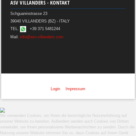
ASV VILLANDERS - KONTAKT
Schguaninstrasse 23
39040 VILLANDERS (BZ) - ITALY
TEL.
+39 371 5481244
Mail:
info@asv-villanders.com
Login
Impressum
Wir verwenden Cookies, um Ihnen die bestmögliche Nutzererfahrung auf
unserer Website zu bereiten. Außerdem werden auch Cookies von Dritten
verwendet, um Ihnen personalisierte Werbenachrichten zu senden. Durch die
Nutzung unserer Website stimmen Sie zu, dass Cookies auf Ihrem Gerät