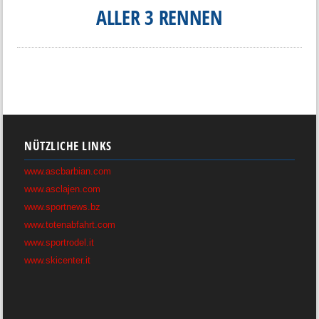
ALLER 3 RENNEN
NÜTZLICHE LINKS
www.ascbarbian.com
www.asclajen.com
www.sportnews.bz
www.totenabfahrt.com
www.sportrodel.it
www.skicenter.it