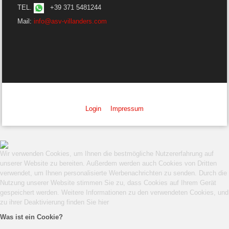
TEL.
+39 371 5481244
Mail:
info@asv-villanders.com
Login
Impressum
Wir verwenden Cookies, um Ihnen die bestmögliche Nutzererfahrung auf
unserer Website zu bereiten. Außerdem werden auch Cookies von Dritten
verwendet, um Ihnen personalisierte Werbenachrichten zu senden. Durch die
Nutzung unserer Website stimmen Sie zu, dass Cookies auf Ihrem Gerät
gespeichert werden. Weitere Informationen zu den verwendeten Cookies, und
zu ihrer Deaktivierung finden Sie
hier
Was ist ein Cookie?